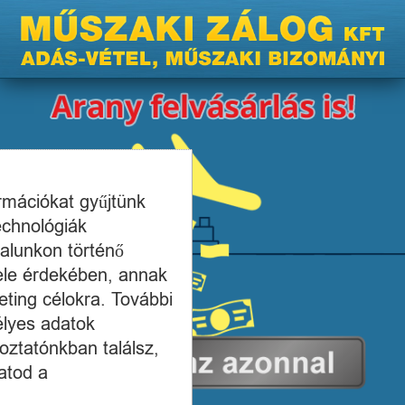
ormációkat gyűjtünk
echnológiák
alunkon történő
ele érdekében, annak
ting célokra. További
élyes adatok
oztatónkban találsz,
atod a