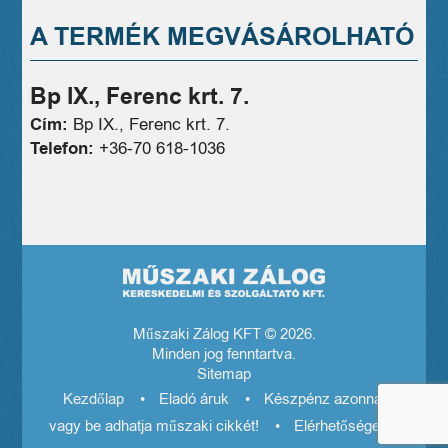
A TERMÉK MEGVÁSÁROLHATÓ
Bp IX., Ferenc krt. 7.
Cím:
Bp IX., Ferenc krt. 7.
Telefon:
+36-70 618-1036
Műszaki Zálog KFT © 2026.
Minden jog fenntartva.
Sitemap
Kezdőlap
Eladó áruk
Készpénz azonnal! El
vagy be adhatja műszaki cikkét!
Elérhetőségeink