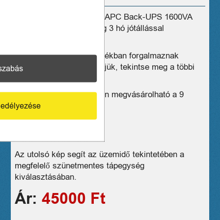
Eladó új akkuval szerelt APC Back-UPS 1600VA
szünetmentes tápegység 3 hó jótállással
(BX1600MI)
Üzleteink széles választékban forgalmaznak
hasonló eszközöket, kérjük, tekintse meg a többi
szabás
termékünket is!
Budapesten személyesen megvásárolható a 9
kerületben.
edélyezése
3 hónap jótállás
06706181036
Az utolsó kép segít az üzemidő tekintetében a
megfelelő szünetmentes tápegység
kiválasztásában.
Ár:
45000 Ft