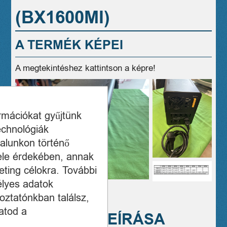
(BX1600MI)
A TERMÉK KÉPEI
A megtekintéshez kattintson a képre!
ormációkat gyűjtünk
echnológiák
alunkon történő
ele érdekében, annak
ting célokra. További
élyes adatok
oztatónkban találsz,
atod a
A TERMÉK LEÍRÁSA