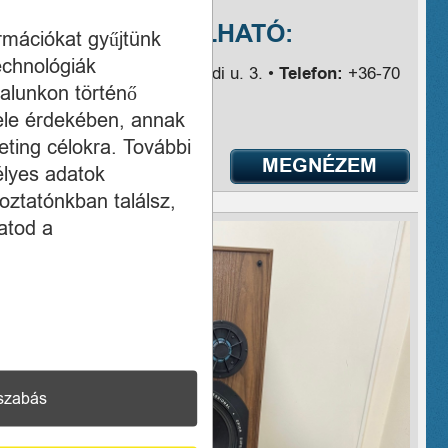
MEGVÁSÁROLHATÓ:
ormációkat gyűjtünk
echnológiák
Cím:
Budapest VI., Aradi u. 3. •
Telefon:
+36-70
alunkon történő
618-1030
ele érdekében, annak
ting célokra. További
MEGNÉZEM
élyes adatok
oztatónkban találsz,
atod a
szabás