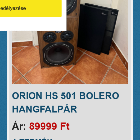
edélyezése
ORION HS 501 BOLERO
HANGFALPÁR
Ár:
89999 Ft