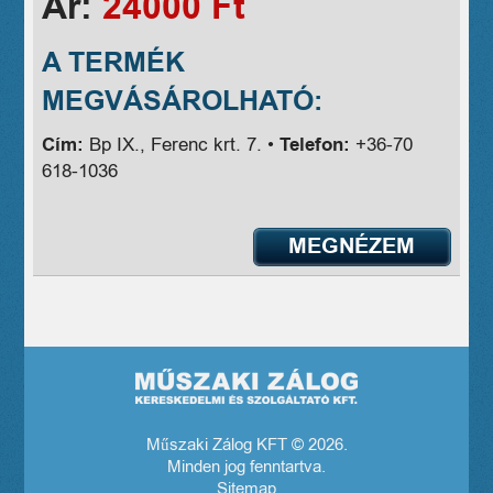
Ár:
24000 Ft
A TERMÉK
MEGVÁSÁROLHATÓ:
Cím:
Bp IX., Ferenc krt. 7. •
Telefon:
+36-70
618-1036
MEGNÉZEM
Műszaki Zálog KFT © 2026.
Minden jog fenntartva.
Sitemap