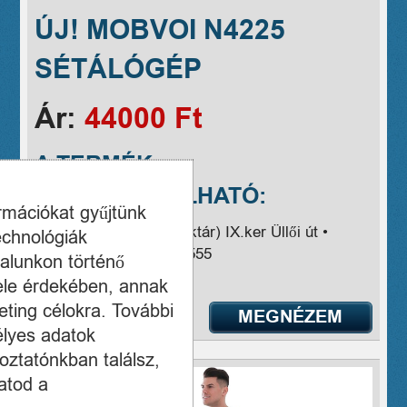
ÚJ! MOBVOI N4225
SÉTÁLÓGÉP
Ár:
44000 Ft
A TERMÉK
MEGVÁSÁROLHATÓ:
ormációkat gyűjtünk
Cím:
Budapest IX., (raktár) IX.ker Üllői út •
echnológiák
Telefon:
+36-70 433-7555
alunkon történő
ele érdekében, annak
ting célokra. További
MEGNÉZEM
élyes adatok
oztatónkban találsz,
atod a