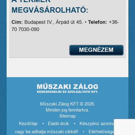
MEGVÁSÁROLHATÓ:
Cím:
Budapest IV., Árpád út 45. •
Telefon:
+36-
70 7030-090
MEGNÉZEM
Műszaki Zálog KFT © 2026.
Minden jog fenntartva.
Sitemap
Kezdőlap
Eladó áruk
Készpénz azonnal! El
vagy be adhatja műszaki cikkét!
Elérhetőségeink