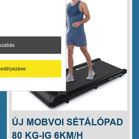
szabás
edélyezése
ÚJ MOBVOI SÉTÁLÓPAD
80 KG-IG 6KM/H