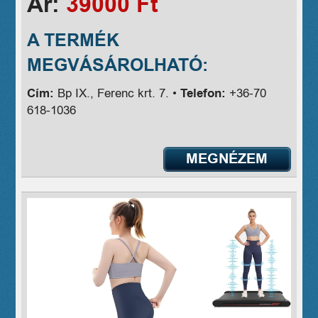
Ár:
39000 Ft
A TERMÉK
MEGVÁSÁROLHATÓ:
Cím:
Bp IX., Ferenc krt. 7. •
Telefon:
+36-70
618-1036
MEGNÉZEM