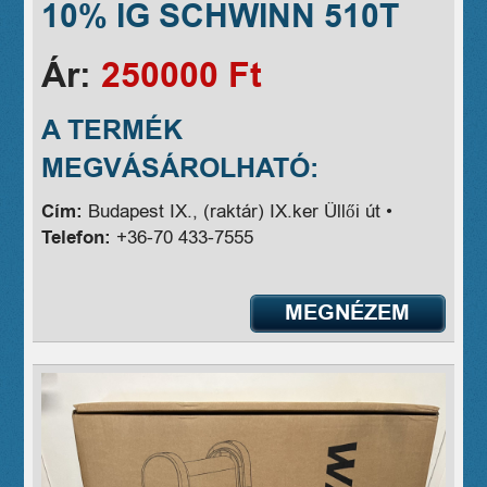
10% IG SCHWINN 510T
Ár:
250000 Ft
A TERMÉK
MEGVÁSÁROLHATÓ:
Cím:
Budapest IX., (raktár) IX.ker Üllői út •
Telefon:
+36-70 433-7555
MEGNÉZEM