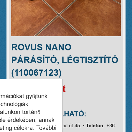
ROVUS NANO
PÁRÁSÍTÓ, LÉGTISZTÍTÓ
(110067123)
Ár:
24999 Ft
ormációkat gyűjtünk
A TERMÉK
echnológiák
alunkon történő
MEGVÁSÁROLHATÓ:
ele érdekében, annak
Cím:
Budapest IV., Árpád út 45. •
Telefon:
+36-
ting célokra. További