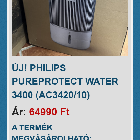
ÚJ! PHILIPS
PUREPROTECT WATER
3400 (AC3420/10)
Ár:
64990 Ft
A TERMÉK
MEGVÁSÁROLHATÓ: