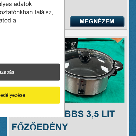
70 7030-090
élyes adatok
oztatónkban találsz,
atod a
MEGNÉZEM
szabás
edélyezése
RUSSEL HOBBS 3,5 LIT
FŐZŐEDÉNY