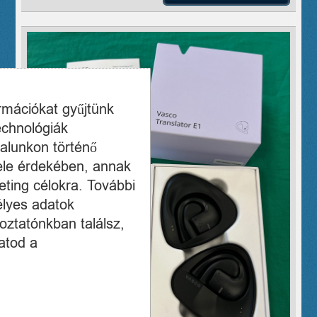
ormációkat gyűjtünk
echnológiák
alunkon történő
ele érdekében, annak
ting célokra. További
élyes adatok
oztatónkban találsz,
atod a