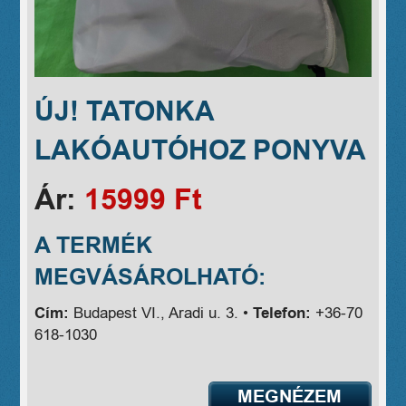
ÚJ! TATONKA
LAKÓAUTÓHOZ PONYVA
Ár:
15999 Ft
A TERMÉK
MEGVÁSÁROLHATÓ:
Cím:
Budapest VI., Aradi u. 3. •
Telefon:
+36-70
618-1030
MEGNÉZEM