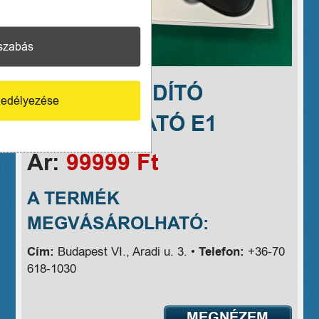
szabás
VASCO FORDÍTÓ
edélyezése
FÜLHALLGATÓ E1
Ár:
99999 Ft
A TERMÉK
MEGVÁSÁROLHATÓ:
Cím:
Budapest VI., Aradi u. 3. •
Telefon:
+36-70
618-1030
MEGNÉZEM