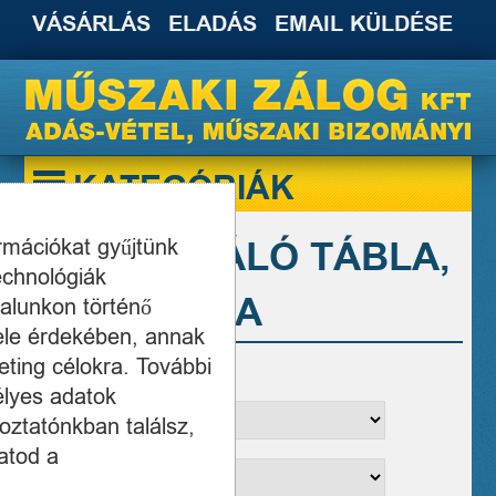
VÁSÁRLÁS
ELADÁS
EMAIL KÜLDÉSE
KATEGÓRIÁK
DIGITALIZÁLÓ TÁBLA,
ormációkat gyűjtünk
echnológiák
RAJZTÁBLA
alunkon történő
ele érdekében, annak
ting célokra. További
Szűrések:
élyes adatok
oztatónkban találsz,
atod a