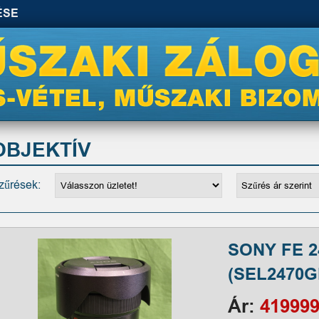
ÉSE
OBJEKTÍV
zűrések:
SONY FE 2
(SEL2470G
Ár:
419999