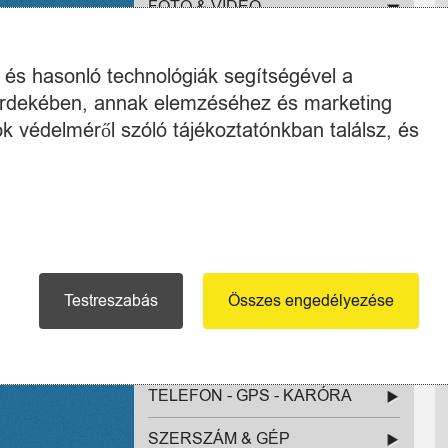
FOTÓ & VIDEÓ
FOTÓ ÉS VIDEÓ KIEGÉSZÍTŐ
(5)
k és hasonló technológiák segítségével a
 érdekében, annak elemzéséhez és marketing
AKCIÓKAMERA (GOPRO -
k védelméről szóló tájékoztatónkban találsz, és
STB... ) (3)
FÉNYKÉPEZŐ (COMPACT,
BRIDGE, INSTANT) (1)
FÉNYKÉPEZŐ (DSLR, MILC)
(2)
Testreszabás
Összes engedélyezése
OBJEKTÍV (2)
KAMERA (1)
TELEFON - GPS - KARÓRA
SZERSZÁM & GÉP