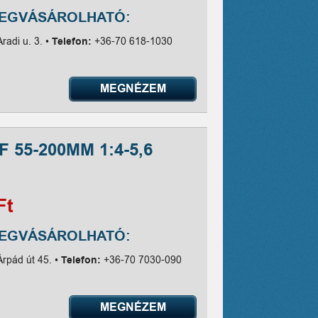
MEGVÁSÁROLHATÓ:
radi u. 3. •
Telefon:
+36-70 618-1030
MEGNÉZEM
 55-200MM 1:4-5,6
Ft
MEGVÁSÁROLHATÓ:
Árpád út 45. •
Telefon:
+36-70 7030-090
MEGNÉZEM