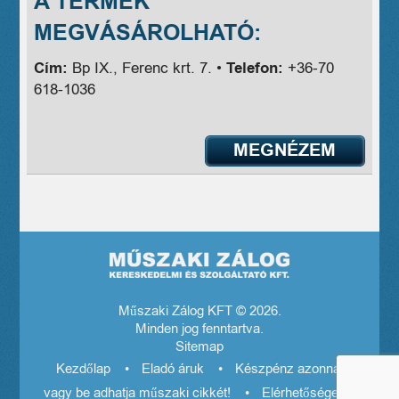
A TERMÉK
MEGVÁSÁROLHATÓ:
Cím:
Bp IX., Ferenc krt. 7. •
Telefon:
+36-70
618-1036
MEGNÉZEM
Műszaki Zálog KFT © 2026.
Minden jog fenntartva.
Sitemap
Kezdőlap
Eladó áruk
Készpénz azonnal! El
vagy be adhatja műszaki cikkét!
Elérhetőségeink