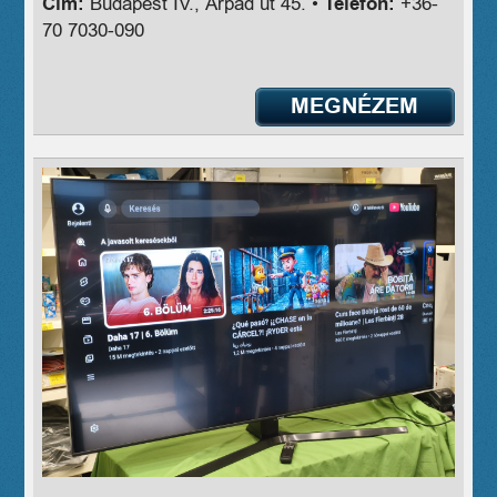
Cím:
Budapest IV., Árpád út 45. •
Telefon:
+36-
70 7030-090
MEGNÉZEM