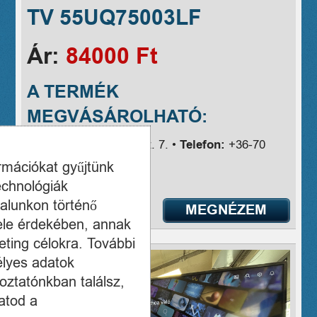
TV 55UQ75003LF
Ár:
84000 Ft
A TERMÉK
MEGVÁSÁROLHATÓ:
Cím:
Bp IX., Ferenc krt. 7. •
Telefon:
+36-70
618-1036
ormációkat gyűjtünk
echnológiák
alunkon történő
MEGNÉZEM
ele érdekében, annak
ting célokra. További
élyes adatok
oztatónkban találsz,
atod a