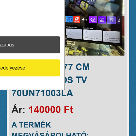
szabás
LG 70" 4K 177 CM
edélyezése
SMART OKOS TV
70UN71003LA
Ár:
140000 Ft
A TERMÉK
MEGVÁSÁROLHATÓ: