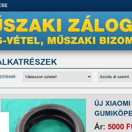
ÉSE
ALKATRÉSZEK
zűrések:
ÚJ XIAOMI
GUMIKÖP
Ár:
5000 F