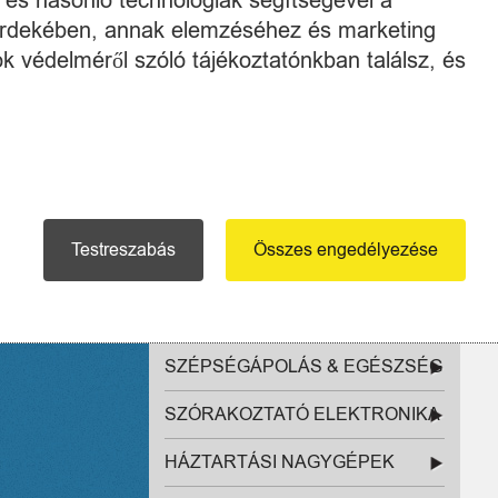
k és hasonló technológiák segítségével a
 érdekében, annak elemzéséhez és marketing
SPORT - TÚRA
k védelméről szóló tájékoztatónkban találsz, és
MOSOGATÓGÉP (0)
HÁZTARTÁS - OTTHON
SZÁMÍTÁSTECHNIKA
FOTÓ & VIDEÓ
Testreszabás
Összes engedélyezése
TELEFON - GPS - KARÓRA
SZERSZÁM & GÉP
SZÉPSÉGÁPOLÁS & EGÉSZSÉG
SZÓRAKOZTATÓ ELEKTRONIKA
HÁZTARTÁSI NAGYGÉPEK