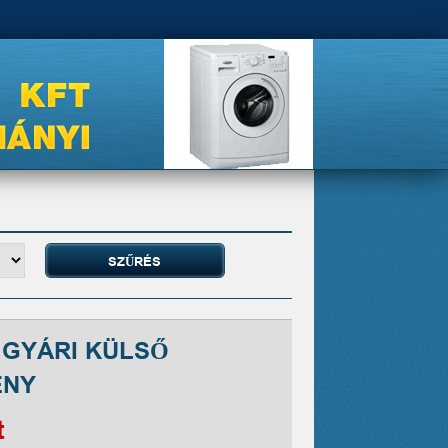
 GYÁRI KÜLSŐ
ENY
t