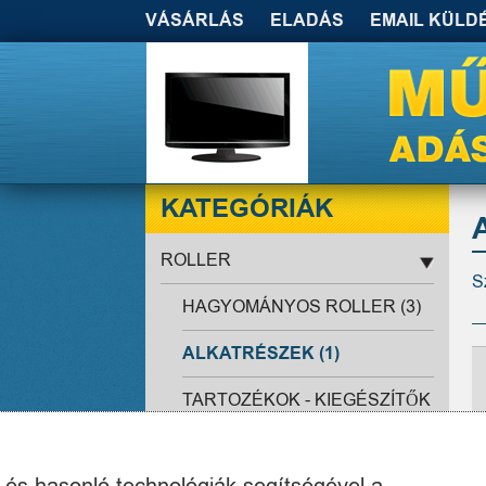
VÁSÁRLÁS
ELADÁS
EMAIL KÜLD
KATEGÓRIÁK
ROLLER
S
HAGYOMÁNYOS ROLLER (3)
ALKATRÉSZEK (1)
TARTOZÉKOK - KIEGÉSZÍTŐK
(6)
ELEKTROMOS ROLLER (13)