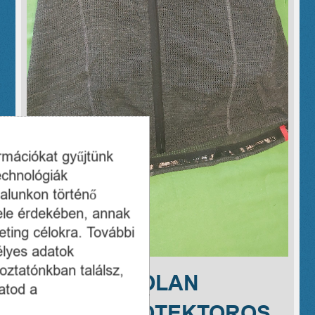
ormációkat gyűjtünk
echnológiák
alunkon történő
ele érdekében, annak
ting célokra. További
élyes adatok
oztatónkban találsz,
ALPINE PROLAN
atod a
GERINCPROTEKTOROS