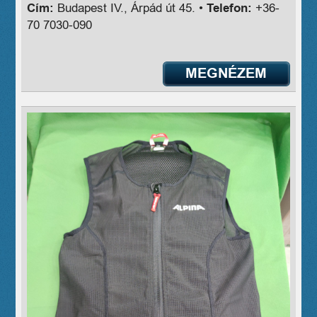
Cím:
Budapest IV., Árpád út 45. •
Telefon:
+36-
70 7030-090
MEGNÉZEM