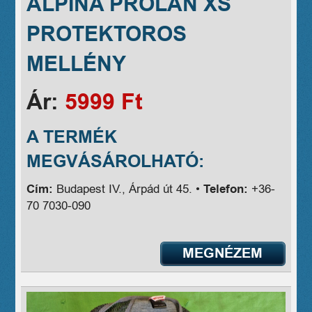
ALPINA PROLAN XS
PROTEKTOROS
MELLÉNY
Ár:
5999 Ft
A TERMÉK
MEGVÁSÁROLHATÓ:
Cím:
Budapest IV., Árpád út 45. •
Telefon:
+36-
70 7030-090
MEGNÉZEM