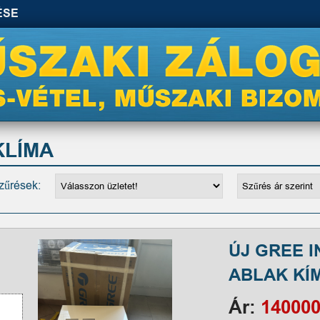
ÉSE
KLÍMA
zűrések:
ÚJ GREE 
ABLAK KÍ
Ár:
140000