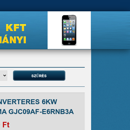
INVERTERES 6KW
MA GJC09AF-E6RNB3A
 Ft