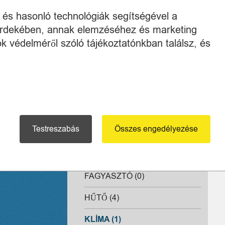
FOTÓ & VIDEÓ
k és hasonló technológiák segítségével a
TELEFON - GPS - KARÓRA
 érdekében, annak elemzéséhez és marketing
k védelméről szóló tájékoztatónkban találsz, és
SZERSZÁM & GÉP
SZÉPSÉGÁPOLÁS & EGÉSZSÉG
SZÓRAKOZTATÓ ELEKTRONIKA
HÁZTARTÁSI NAGYGÉPEK
Testreszabás
Összes engedélyezése
FELÜLTÖLTŐS MOSÓGÉP (0)
ELÖLTÖLTŐS MOSÓGÉP (1)
FAGYASZTÓ (0)
HŰTŐ (4)
KLÍMA (1)