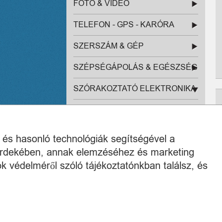
FOTÓ & VIDEÓ
TELEFON - GPS - KARÓRA
SZERSZÁM & GÉP
SZÉPSÉGÁPOLÁS & EGÉSZSÉG
SZÓRAKOZTATÓ ELEKTRONIKA
FÜLHALLGATÓK (6)
MULTIMÉDIA LEJÁTSZÓ &
k és hasonló technológiák segítségével a
SET-TOP BOX (2)
 érdekében, annak elemzéséhez és marketing
BLUETOOTH HANGSZÓRÓ (0)
k védelméről szóló tájékoztatónkban találsz, és
HANGFALAK, MÉLYNYOMÓK
(4)
GAMER FEJHALLGATÓ (24)