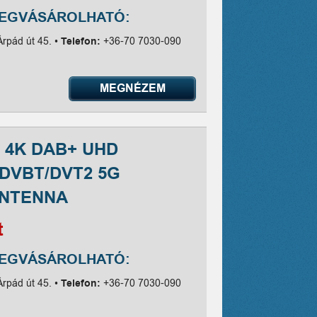
MEGVÁSÁROLHATÓ:
Árpád út 45. •
Telefon:
+36-70 7030-090
MEGNÉZEM
 4K DAB+ UHD
DVBT/DVT2 5G
ANTENNA
t
MEGVÁSÁROLHATÓ:
Árpád út 45. •
Telefon:
+36-70 7030-090