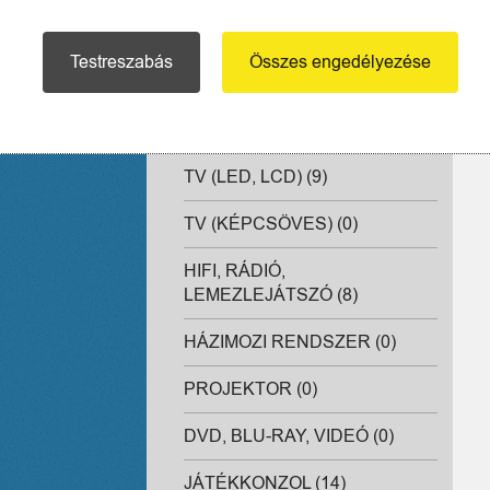
HI-FI FEJHALLGATÓK (9)
Testreszabás
Összes engedélyezése
ERŐSÍTŐ, VÉGFOK (0)
DJ ESZKÖZÖK (1)
TV (LED, LCD) (9)
TV (KÉPCSÖVES) (0)
HIFI, RÁDIÓ,
LEMEZLEJÁTSZÓ (8)
HÁZIMOZI RENDSZER (0)
PROJEKTOR (0)
DVD, BLU-RAY, VIDEÓ (0)
JÁTÉKKONZOL (14)