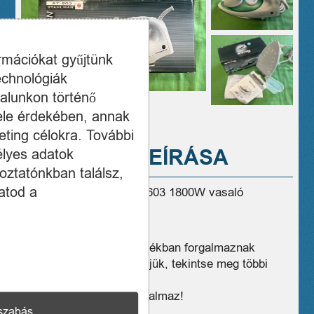
ormációkat gyűjtünk
echnológiák
alunkon történő
ele érdekében, annak
ting célokra. További
A TERMÉK LEÍRÁSA
élyes adatok
oztatónkban találsz,
atod a
Eladó ÚJ! Stahlman ST-603 1800W vasaló
dobozában!
1 hónap jótállás
Üzleteink széles választékban forgalmaznak
hasonló eszközöket, kérjük, tekintse meg többi
termékünket is!
A vételár 27% ÁFÁ-t tartalmaz!
szabás