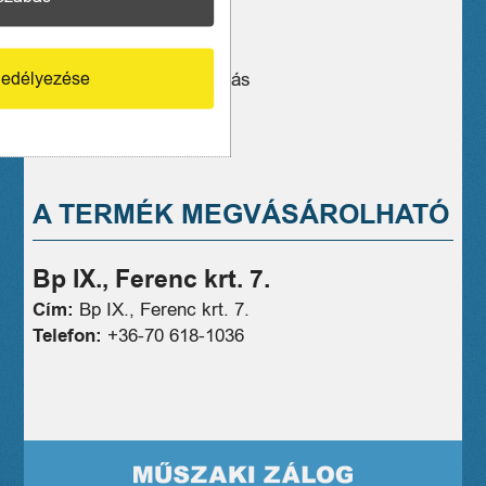
1800 watt
Gőzölős
edélyezése
Állítható hőfokszabályozás
Ár:
1999 Ft
A TERMÉK MEGVÁSÁROLHATÓ
Bp IX., Ferenc krt. 7.
Cím:
Bp IX., Ferenc krt. 7.
Telefon:
+36-70 618-1036