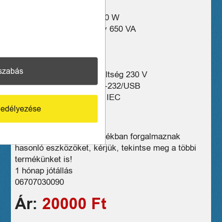
Képen látható!
Hatásos teljesítmény 400 W
Látszólagos teljesítmény 650 VA
Típus Offline
Kialakítás Torony
Teljesítmény faktor 0.6
szabás
Kimenő maximális feszültség 230 V
Kommunikációs port RS-232/USB
Csatlakozó aljzat típusa IEC
Töltési idő 8 óra
edélyezése
Tömeg 6 kg
Üzleteink széles választékban forgalmaznak
hasonló eszközöket, kérjük, tekintse meg a többi
termékünket is!
1 hónap jótállás
06707030090
Ár:
20000 Ft