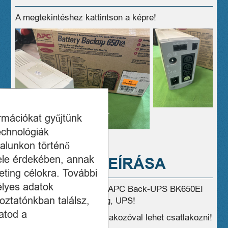
A megtekintéshez kattintson a képre!
ormációkat gyűjtünk
echnológiák
alunkon történő
ele érdekében, annak
A TERMÉK LEÍRÁSA
ting célokra. További
élyes adatok
Eladó használt, hibátlan APC Back-UPS BK650EI
oztatónkban találsz,
szünetmentes tápegység, UPS!
atod a
A tápegséghez IEC csatlakozóval lehet csatlakozni!