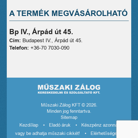
A TERMÉK MEGVÁSÁROLHATÓ
Bp IV., Árpád út 45.
Cím:
Budapest IV., Árpád út 45.
Telefon:
+36-70 7030-090
Műszaki Zálog KFT © 2026.
Minden jog fenntartva.
Sitemap
Kezdőlap
Eladó áruk
Készpénz azonnal! El
vagy be adhatja műszaki cikkét!
Elérhetőségeink