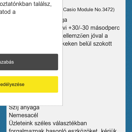
Szerkezet
oztatónkban találsz,
Japán Kvarc szerkezet (Casio Module No.3472)
atod a
Szerkezet pontossága
Maximális eltérés havi +30/-30 másodperc
*a valódi pontosság jellemzően jóval a
megadott szélsőértékeken belül szokott
lenni
Elem típusa
szabás
CR1616
Típus
Digitális
edélyezése
Üveg
Plexi
Szíj anyaga
Nemesacél
Üzleteink széles választékban
forgalmaznak hasonló eszközöket, kérjük,