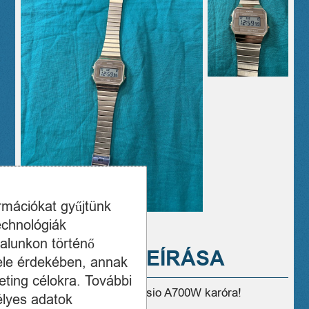
ormációkat gyűjtünk
echnológiák
alunkon történő
A TERMÉK LEÍRÁSA
ele érdekében, annak
ting célokra. További
Eladó használt, szép Casio A700W karóra!
élyes adatok