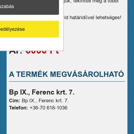
hasonló eszközöket, kérjük, tekintse meg a többi
szabás
termékünket is!
Kiszállítás, postázás rövid határidővel lehetséges!
1 hónap jótállás
edélyezése
06706181036
Ár:
6000 Ft
A TERMÉK MEGVÁSÁROLHATÓ
Bp IX., Ferenc krt. 7.
Cím:
Bp IX., Ferenc krt. 7.
Telefon:
+36-70 618-1036