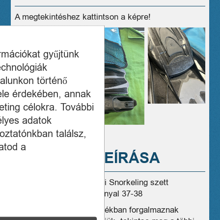
A megtekintéshez kattintson a képre!
ormációkat gyűjtünk
echnológiák
alunkon történő
ele érdekében, annak
ting célokra. További
élyes adatok
oztatónkban találsz,
atod a
A TERMÉK LEÍRÁSA
Eladó 1x használt Cressi Snorkeling szett
békatalppal, búváruszonnyal 37-38
Üzleteink széles választékban forgalmaznak