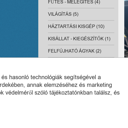
FŰTÉS - MELEGÍTÉS (4)
VILÁGÍTÁS (5)
HÁZTARTÁSI KISGÉP (10)
KISÁLLAT - KIEGÉSZÍTŐK (1)
FELFÚJHATÓ ÁGYAK (2)
PORSZÍVÓ (2)
MIKROHULLÁMÚ SÜTŐ (1)
k és hasonló technológiák segítségével a
 érdekében, annak elemzéséhez és marketing
KONYHAI KISGÉPEK (7)
k védelméről szóló tájékoztatónkban találsz, és
HŰTÉS - VENTILLÁTOR (0)
VARRÓGÉP (0)
KÁVÉFŐZŐ (4)