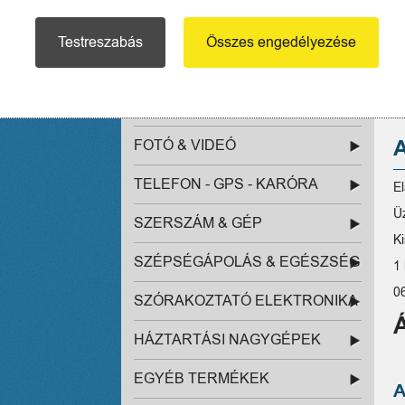
BÚTOR (16)
Testreszabás
Összes engedélyezése
BABA - MAMA (4)
SZÁMÍTÁSTECHNIKA
FOTÓ & VIDEÓ
TELEFON - GPS - KARÓRA
E
Ü
SZERSZÁM & GÉP
Ki
SZÉPSÉGÁPOLÁS & EGÉSZSÉG
1 
0
SZÓRAKOZTATÓ ELEKTRONIKA
HÁZTARTÁSI NAGYGÉPEK
EGYÉB TERMÉKEK