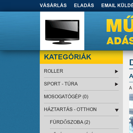
VÁSÁRLÁS
ELADÁS
EMAIL KÜLD
KATEGÓRIÁK
ROLLER
A
SPORT - TÚRA
A
MOSOGATÓGÉP (0)
HÁZTARTÁS - OTTHON
FÜRDŐSZOBA (2)