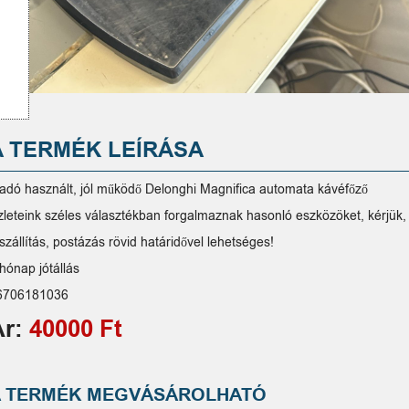
A TERMÉK LEÍRÁSA
ladó használt, jól működő Delonghi Magnifica automata kávéfőző
zleteink széles választékban forgalmaznak hasonló eszközöket, kérjük, 
szállítás, postázás rövid határidővel lehetséges!
hónap jótállás
6706181036
Ár:
40000 Ft
A TERMÉK MEGVÁSÁROLHATÓ