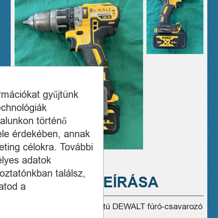
ormációkat gyűjtünk
echnológiák
alunkon történő
ele érdekében, annak
ting célokra. További
élyes adatok
oztatónkban találsz,
A TERMÉK LEÍRÁSA
atod a
Eladó használt, jó állapotú DEWALT fúró-csavarozó
DCD796!