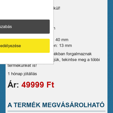
Akkumulátorral, töltő nélkül!
Típus: Akkumulátoros
Akkufeszültség: 18 V
szabás
Forgatónyomaték: 70 Nm
Fordulatszám: 2000 rpm
Fúrásteljesítmény fában: 40 mm
Fúrásteljesítmény fémben: 13 mm
edélyezése
Üzleteink széles választékban forgalmaznak
hasonló eszközöket, kérjük, tekintse meg a többi
termékünket is!
1 hónap jótállás
Ár:
49999 Ft
A TERMÉK MEGVÁSÁROLHATÓ