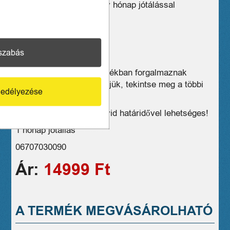
Újszerű állapotban – egy hónap jótálással
Fekete szinben
gyorszáras
szabás
584 X 20
Üzleteink széles választékban forgalmaznak
hasonló eszközöket, kérjük, tekintse meg a többi
edélyezése
termékünket is!
Kiszállítás, postázás rövid határidővel lehetséges!
1 hónap jótállás
06707030090
Ár:
14999 Ft
A TERMÉK MEGVÁSÁROLHATÓ