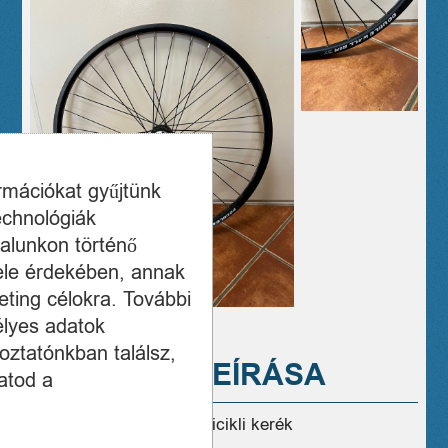
ormációkat gyűjtünk
echnológiák
alunkon történő
ele érdekében, annak
ting célokra. További
élyes adatok
oztatónkban találsz,
A TERMÉK LEÍRÁSA
atod a
DoubleWall Rim 27,5″ bicikli kerék