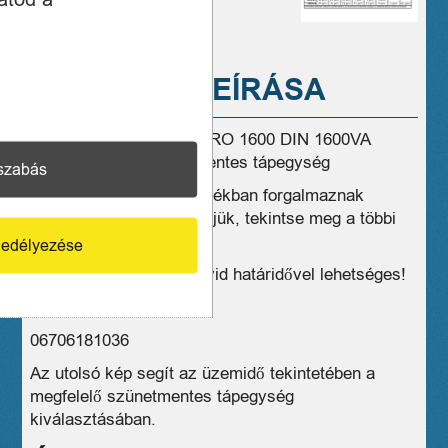
A TERMÉK LEÍRÁSA
Eladó új Eaton Ellipse PRO 1600 DIN 1600VA
(ELP1600DIN) szünetmentes tápegység
szabás
Üzleteink széles választékban forgalmaznak
hasonló eszközöket, kérjük, tekintse meg a többi
termékünket is!
edélyezése
Kiszállítás, postázás rövid határidővel lehetséges!
1 hónap jótállás
06706181036
Az utolsó kép segít az üzemidő tekintetében a
megfelelő szünetmentes tápegység
kiválasztásában.