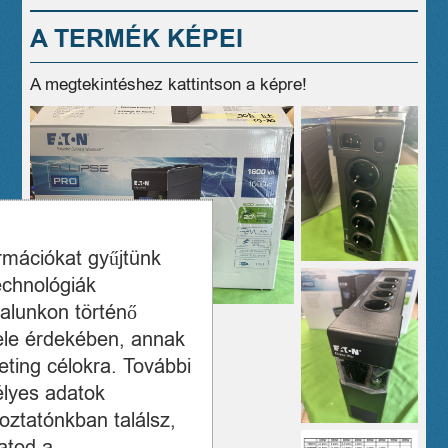
A TERMÉK KÉPEI
A megtekintéshez kattintson a képre!
ormációkat gyűjtünk
echnológiák
alunkon történő
ele érdekében, annak
ting célokra. További
élyes adatok
oztatónkban találsz,
atod a