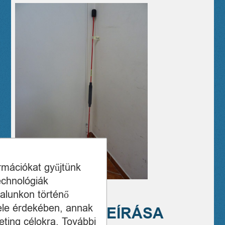
ormációkat gyűjtünk
echnológiák
alunkon történő
ele érdekében, annak
A TERMÉK LEÍRÁSA
ting célokra. További