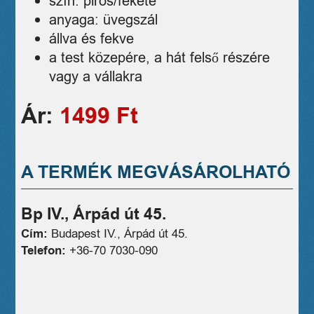
szín: piros/fekete
anyaga: üvegszál
állva és fekve
a test közepére, a hát felső részére
vagy a vállakra
Ár:
1499 Ft
A TERMÉK MEGVÁSÁROLHATÓ
Bp IV., Árpád út 45.
Cím:
Budapest IV., Árpád út 45.
Telefon:
+36-70 7030-090