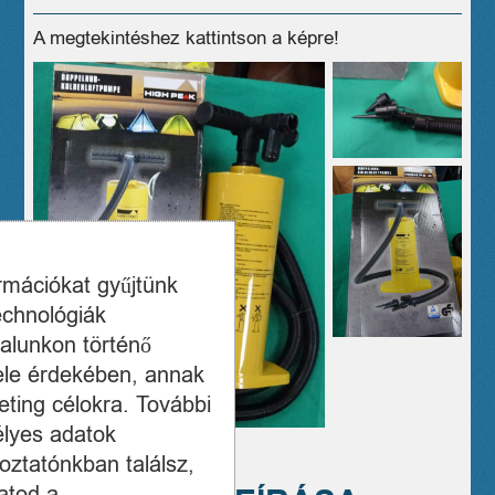
A megtekintéshez kattintson a képre!
ormációkat gyűjtünk
echnológiák
alunkon történő
ele érdekében, annak
ting célokra. További
élyes adatok
oztatónkban találsz,
atod a