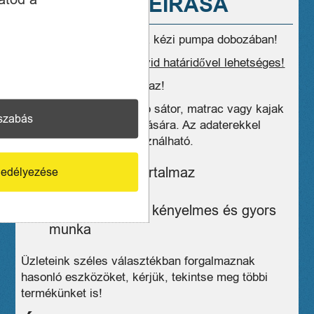
A TERMÉK LEÍRÁSA
Eladó újszerű High Peak kézi pumpa dobozában!
Postázás, kiszállítás rövid határidővel lehetséges!
Az ár 27% ÁFA-t tartalmaz!
Kétutas pumpa felfújható sátor, matrac vagy kajak
szabás
gyors és hatékony felfújására. Az adaterekkel
starndjátékokhoz is használható.
4 db adaptert tartalmaz
edélyezése
Könnyű súly
Kétutas pumpa, kényelmes és gyors
munka
Üzleteink széles választékban forgalmaznak
hasonló eszközöket, kérjük, tekintse meg többi
termékünket is!