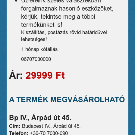
Üzleteink széles választékban
forgalmaznak hasonló eszközöket,
kérjük, tekintse meg a többi
termékünket is!
Kiszállítás, postázás rövid határidővel
lehetséges!
1 hónap kótállás
06707030090
Ár:
29999 Ft
A TERMÉK MEGVÁSÁROLHATÓ
Bp IV., Árpád út 45.
Cím:
Budapest IV., Árpád út 45.
Telefon:
+36-70 7030-090