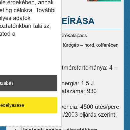
ele érdekében, annak
ting célokra. További
élyes adatok
A TERMÉK LEÍRÁSA
oztatónkban találsz,
atod a
Hilti TE1 02 vezetékes fúrókalapács
Használt,de megbízható fúrógép – hord.kofferében
egy hónap jótálással
Kalapácsfúrás átmérőtartománya: 4 –
16 mm
Egyetlen ütési energia: 1,5 J
szabás
Ütvefúrás fordulatszáma: 930
ford/perc
edélyezése
Teljes ütési frekvencia: 4500 ütés/perc
Súly az EPTA 01/2003 eljárás szerint:
2,4 kg