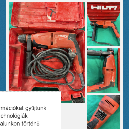
ormációkat gyűjtünk
echnológiák
alunkon történő