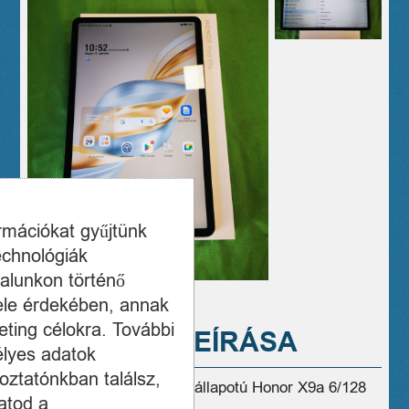
ormációkat gyűjtünk
echnológiák
alunkon történő
ele érdekében, annak
ting célokra. További
A TERMÉK LEÍRÁSA
élyes adatok
oztatónkban találsz,
Eladó használt, hibátlan állapotú Honor X9a 6/128
atod a
SIM tablet