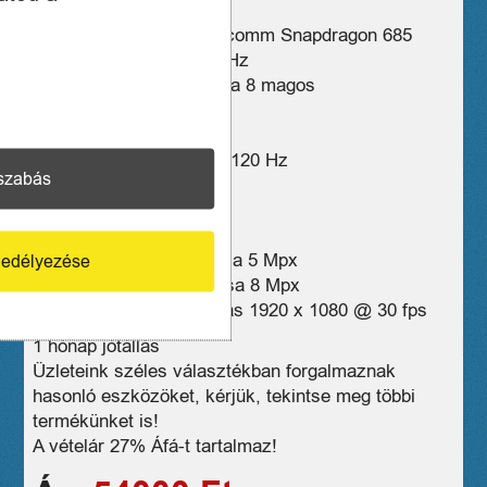
Processzor típusa Qualcomm Snapdragon 685
Processzor órajel 2.8 GHz
Processzormagok száma 8 magos
Kijelző típusa Kapacitív
Kijelző mérete 11.5″
Képfrissítési frekvencia 120 Hz
szabás
RAM mérete 6 GB
Tárhely mérete 128 GB
Előlapi kamera Van
Előlapi kamera felbontása 5 Mpx
edélyezése
Hátlapi kamera felbontása 8 Mpx
Maximális video felbontás 1920 x 1080 @ 30 fps
1 hónap jótállás
Üzleteink széles választékban forgalmaznak
hasonló eszközöket, kérjük, tekintse meg többi
termékünket is!
A vételár 27% Áfá-t tartalmaz!