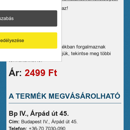
Az ár 27% ÁFA-t tartalmaz!
Német kiosztású!
szabás
edélyezése
Üzleteink széles választékban forgalmaznak
hasonló eszközöket, kérjük, tekintse meg többi
termékünket is!
Ár:
2499 Ft
A TERMÉK MEGVÁSÁROLHATÓ
Bp IV., Árpád út 45.
Cím:
Budapest IV., Árpád út 45.
Telefon:
+36-70 7030-090