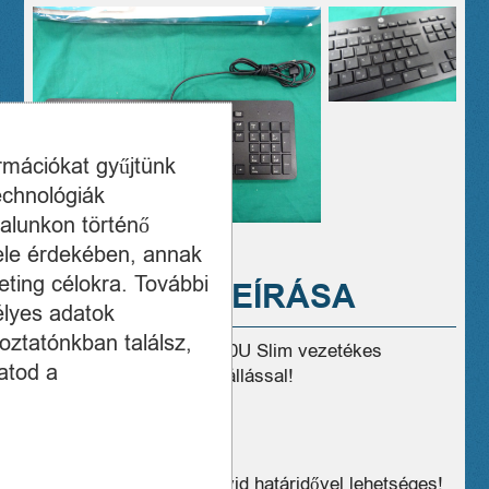
ormációkat gyűjtünk
echnológiák
alunkon történő
ele érdekében, annak
ting célokra. További
A TERMÉK LEÍRÁSA
élyes adatok
oztatónkban találsz,
Eladó jó állapotú HP PH0U Slim vezetékes
atod a
billentyűzet, 1 hónap jótállással!
Postázás, kiszállítás rövid határidővel lehetséges!