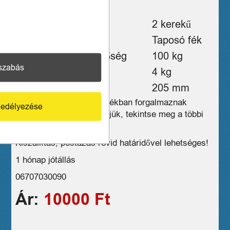
nem összecsukható!
Kerekek száma
2 kerekű
Fék típusa
Taposó fék
Maximális terhelhetőség
100 kg
szabás
Tömeg
4 kg
Kerekek átmérője
205 mm
Üzleteink széles választékban forgalmaznak
edélyezése
hasonló eszközöket, kérjük, tekintse meg a többi
termékünket is!
Kiszállítás, postázás rövid határidővel lehetséges!
1 hónap jótállás
06707030090
Ár:
10000 Ft