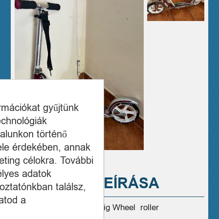
ormációkat gyűjtünk
echnológiák
alunkon történő
ele érdekében, annak
ting célokra. További
élyes adatok
A TERMÉK LEÍRÁSA
oztatónkban találsz,
atod a
Eladó újszerű, Hudora Big Wheel roller