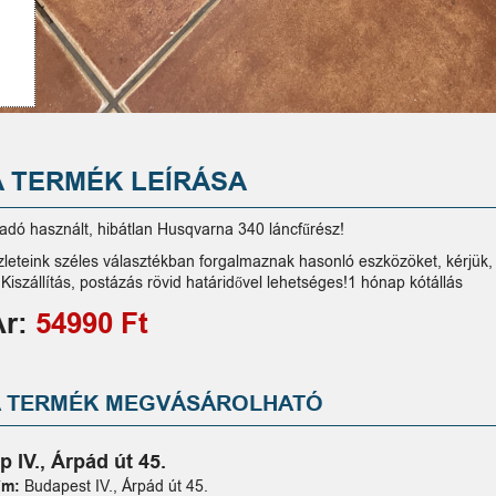
A TERMÉK LEÍRÁSA
ladó használt, hibátlan Husqvarna 340 láncfűrész!
zleteink széles választékban forgalmaznak hasonló eszközöket, kérjük,
!Kiszállítás, postázás rövid határidővel lehetséges!1 hónap kótállás
Ár:
54990 Ft
A TERMÉK MEGVÁSÁROLHATÓ
p IV., Árpád út 45.
ím:
Budapest IV., Árpád út 45.