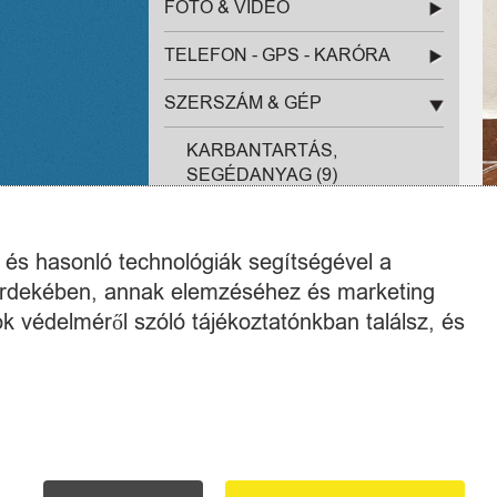
FOTÓ & VIDEÓ
TELEFON - GPS - KARÓRA
SZERSZÁM & GÉP
KARBANTARTÁS,
SEGÉDANYAG (9)
SZERSZÁMGÉP (65)
k és hasonló technológiák segítségével a
SZÉPSÉGÁPOLÁS & EGÉSZSÉG
 érdekében, annak elemzéséhez és marketing
SZÓRAKOZTATÓ ELEKTRONIKA
k védelméről szóló tájékoztatónkban találsz, és
HÁZTARTÁSI NAGYGÉPEK
EGYÉB TERMÉKEK