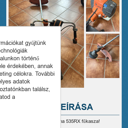
ormációkat gyűjtünk
echnológiák
alunkon történő
ele érdekében, annak
ting célokra. További
élyes adatok
oztatónkban találsz,
atod a
A TERMÉK LEÍRÁSA
Eladó használt Husqvarna 535RX fűkasza!