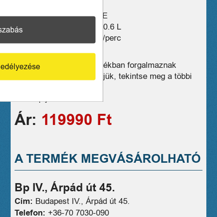
Típus Benzines fűkasza
Motor teljesítmény 2.2 LE
Üzemanyagtank mérete 0.6 L
szabás
Fordulatszám 8400 ford./perc
Tömeg 6.1 kg
Üzleteink széles választékban forgalmaznak
edélyezése
hasonló eszközöket, kérjük, tekintse meg a többi
termékünket is!
1 hónap jótállás
Ár:
119990 Ft
A TERMÉK MEGVÁSÁROLHATÓ
Bp IV., Árpád út 45.
Cím:
Budapest IV., Árpád út 45.
Telefon:
+36-70 7030-090