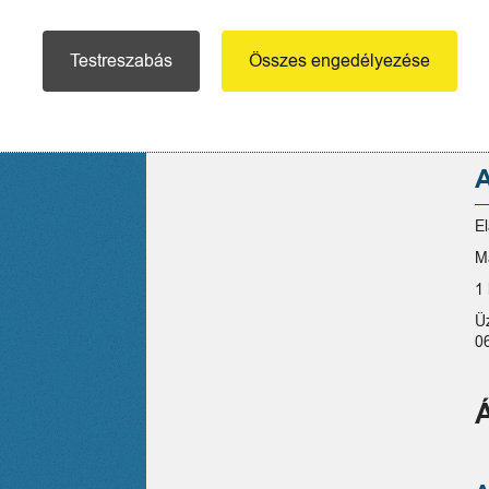
HÁZTARTÁSI NAGYGÉPEK
EGYÉB TERMÉKEK
Testreszabás
Összes engedélyezése
E
M
1 
Ü
0