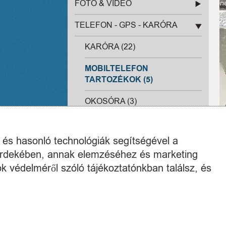
FOTÓ & VIDEÓ
TELEFON - GPS - KARÓRA
KARÓRA (22)
MOBILTELEFON
TARTOZÉKOK (5)
OKOSÓRA (3)
NAVIGÁCIÓ, GPS (0)
k és hasonló technológiák segítségével a
MOBILTELEFON (13)
 érdekében, annak elemzéséhez és marketing
SZERSZÁM & GÉP
k védelméről szóló tájékoztatónkban találsz, és
SZÉPSÉGÁPOLÁS & EGÉSZSÉG
SZÓRAKOZTATÓ ELEKTRONIKA