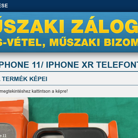
ÉSE
IPHONE 11/ IPHONE XR TELEFON
 TERMÉK KÉPEI
 megtekintéshez kattintson a képre!