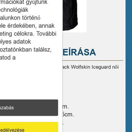
ormációkat gyűjtünk
echnológiák
alunkon történő
ele érdekében, annak
ting célokra. További
élyes adatok
oztatónkban találsz,
A TERMÉK LEÍRÁSA
atod a
Eladó újszerű állapotú Jack Wolfskin Iceguard női
XXL fekete télikabát!
XXL-es méret
MÉRETEK:
Szélesség: 65cm.
szabás
Hosszúság: 105cm.
Ujjhossz: 67cm.
edélyezése