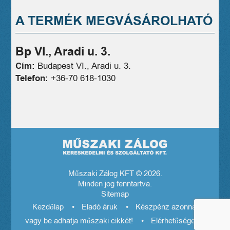
A TERMÉK MEGVÁSÁROLHATÓ
Bp VI., Aradi u. 3.
Cím:
Budapest VI., Aradi u. 3.
Telefon:
+36-70 618-1030
Műszaki Zálog KFT © 2026.
Minden jog fenntartva.
Sitemap
Kezdőlap
Eladó áruk
Készpénz azonnal! El
vagy be adhatja műszaki cikkét!
Elérhetőségeink