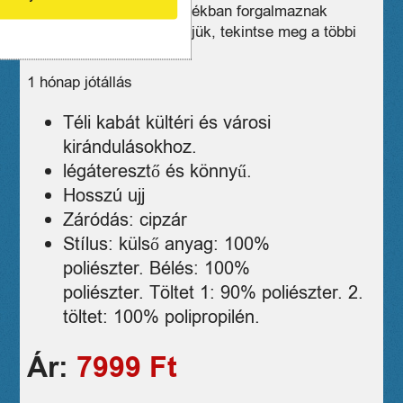
Üzleteink széles választékban forgalmaznak
hasonló eszközöket, kérjük, tekintse meg a többi
termékünket is!
1 hónap jótállás
Téli kabát kültéri és városi
kirándulásokhoz.
légáteresztő és könnyű.
Hosszú ujj
Záródás: cipzár
Stílus: külső anyag: 100%
poliészter. Bélés: 100%
poliészter. Töltet 1: 90% poliészter. 2.
töltet: 100% polipropilén.
Ár:
7999 Ft