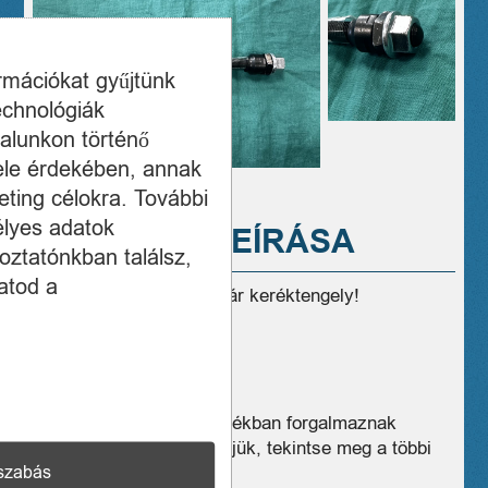
ormációkat gyűjtünk
echnológiák
alunkon történő
ele érdekében, annak
ting célokra. További
élyes adatok
A TERMÉK LEÍRÁSA
oztatónkban találsz,
atod a
Eladó jó állapotú kerákpár keréktengely!
menetes
175mm
Üzleteink széles választékban forgalmaznak
hasonló eszközöket, kérjük, tekintse meg a többi
szabás
termékünket is!