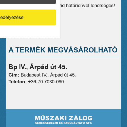
Kiszállítás, postázás rövid határidővel lehetséges!
06707030090
edélyezése
Ár:
2999 Ft
A TERMÉK MEGVÁSÁROLHATÓ
Bp IV., Árpád út 45.
Cím:
Budapest IV., Árpád út 45.
Telefon:
+36-70 7030-090