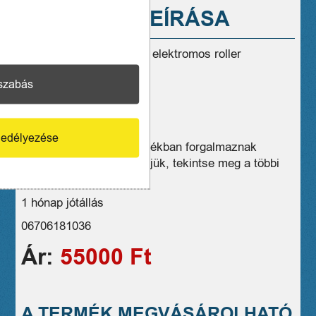
A TERMÉK LEÍRÁSA
Eladó használt KQi1 pro elektromos roller
20 km/h
szabás
10 km hatótáv
100 kg teherbírás
edélyezése
Üzleteink széles választékban forgalmaznak
hasonló eszközöket, kérjük, tekintse meg a többi
termékünket is!
1 hónap jótállás
06706181036
Ár:
55000 Ft
A TERMÉK MEGVÁSÁROLHATÓ