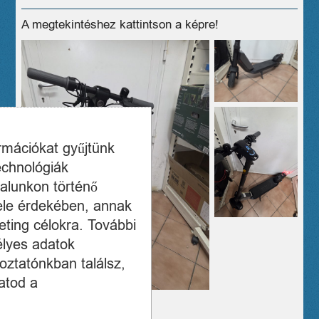
A megtekintéshez kattintson a képre!
ormációkat gyűjtünk
echnológiák
alunkon történő
ele érdekében, annak
ting célokra. További
élyes adatok
oztatónkban találsz,
atod a