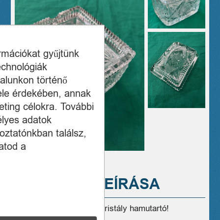
ormációkat gyűjtünk
echnológiák
alunkon történő
ele érdekében, annak
ting célokra. További
élyes adatok
oztatónkban találsz,
atod a
A TERMÉK LEÍRÁSA
Eladó szép, jó állapotú kristály hamutartó!