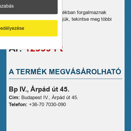
1 hónap jótállás
szabás
Üzleteink széles választékban forgalmaznak
hasonló eszközöket, kérjük, tekintse meg többi
termékünket is!
edélyezése
06707030090
Ár:
12999 Ft
A TERMÉK MEGVÁSÁROLHATÓ
Bp IV., Árpád út 45.
Cím:
Budapest IV., Árpád út 45.
Telefon:
+36-70 7030-090