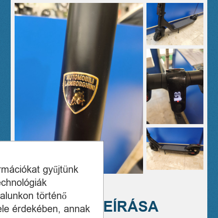
ormációkat gyűjtünk
echnológiák
alunkon történő
A TERMÉK LEÍRÁSA
ele érdekében, annak