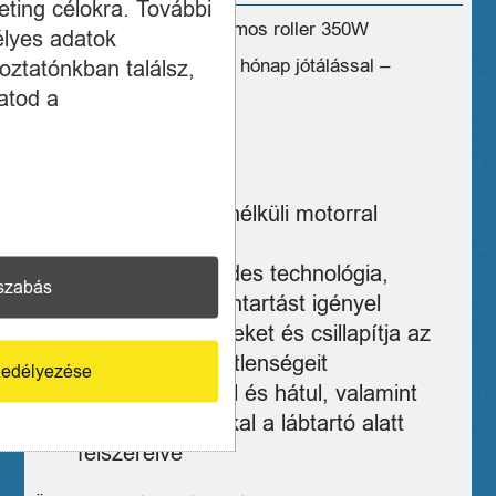
ting célokra. További
Lamborghini AL1 elektromos roller 350W
élyes adatok
oztatónkban találsz,
újszerű állapotban – egy hónap jótálással –
töltőjével
atod a
max sebesség: 25Km/h
Motor: 350W
350 W-os kefe nélküli motorral
felszerelve
Rendkívül csendes technológia,
szabás
minimális karbantartást igényel
Elnyeli a rezgéseket és csillapítja az
útfelület egyenetlenségeit
edélyezése
Dupla fékkel elöl és hátul, valamint
LED-es lámpákkal a lábtartó alatt
felszerelve