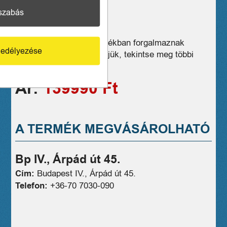
RAM: 8GB
szabás
ROM: 256GB
1 hónap jótállás
Üzleteink széles választékban forgalmaznak
edélyezése
hasonló eszközöket, kérjük, tekintse meg többi
termékünket is!
Ár:
139990 Ft
A TERMÉK MEGVÁSÁROLHATÓ
Bp IV., Árpád út 45.
Cím:
Budapest IV., Árpád út 45.
Telefon:
+36-70 7030-090