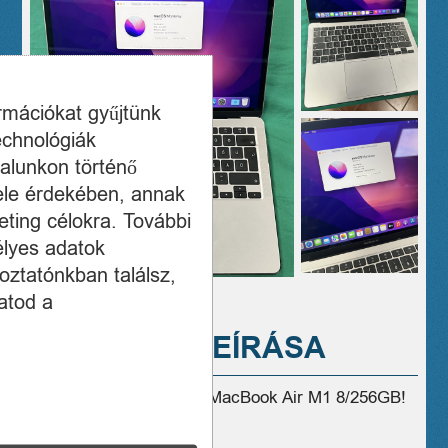
ormációkat gyűjtünk
echnológiák
alunkon történő
ele érdekében, annak
ting célokra. További
élyes adatok
oztatónkban találsz,
atod a
A TERMÉK LEÍRÁSA
Eladó használt hibátlan MacBook Air M1 8/256GB!
CPU: M1