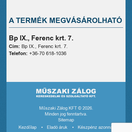
A TERMÉK MEGVÁSÁROLHATÓ
Bp IX., Ferenc krt. 7.
Cím:
Bp IX., Ferenc krt. 7.
Telefon:
+36-70 618-1036
Műszaki Zálog KFT © 2026.
Minden jog fenntartva.
Sitemap
Kezdőlap
Eladó áruk
Készpénz azonnal! El