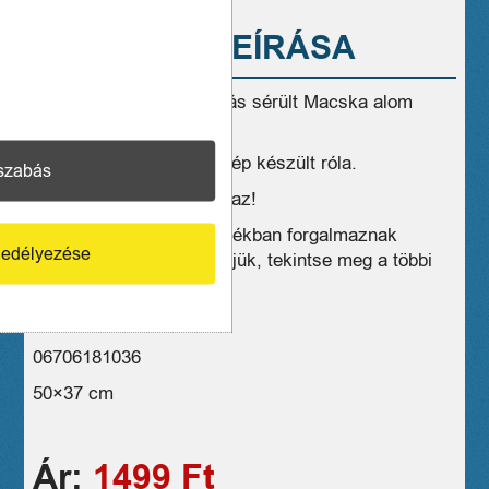
A TERMÉK LEÍRÁSA
Eladó új állapotú, szállítás sérült Macska alom
tálca
Egyik sarkán repedés, kép készült róla.
szabás
Az ár 27% ÁFA-t tartalmaz!
Üzleteink széles választékban forgalmaznak
edélyezése
hasonló eszközöket, kérjük, tekintse meg a többi
termékünket is!
1 hónap jótállás
06706181036
50×37 cm
Ár:
1499 Ft