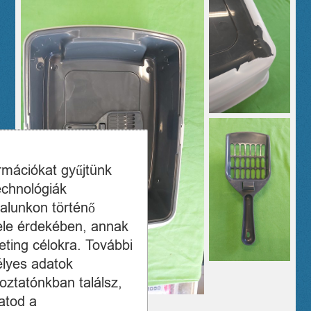
ormációkat gyűjtünk
echnológiák
alunkon történő
ele érdekében, annak
ting célokra. További
élyes adatok
oztatónkban találsz,
atod a