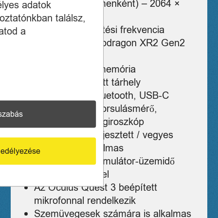
Felbontás (szemenként) – 2064 ×
élyes adatok
2208 px
oztatónkban találsz,
120 Hz-es frissítési frekvencia
atod a
Qualcomm Snapdragon XR2 Gen2
processzor
8 GB operatív memória
512 GB beépített tárhely
Csatlakozás: Bluetooth, USB-C
Szenzorok – gyorsulásmérő,
szabás
magnetométer, giroszkóp
Virtuális és kiterjesztett / vegyes
valósághoz alkalmas
edélyezése
Akár 3 óra akkumulátor-üzemidő
egyetlen töltéssel
Az Oculus Quest 3 beépített
mikrofonnal rendelkezik
Szemüvegesek számára is alkalmas