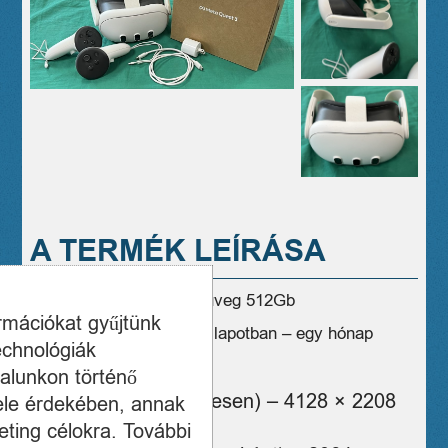
A TERMÉK LEÍRÁSA
Meta Quest 3 VR szemüveg 512Gb
ormációkat gyűjtünk
Dobozos – makulátlan állapotban – egy hónap
echnológiák
jótálással
alunkon történő
Felbontás (összesen) – 4128 × 2208
ele érdekében, annak
px
ting célokra. További