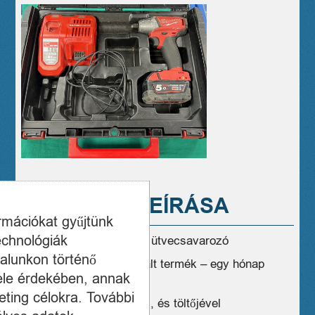
A TERMÉK LEÍRÁSA
ormációkat gyűjtünk
echnológiák
Milwaukee M18 FIWF12 ütvecsavarozó
alunkon történő
Hord.kofferében használt termék – egy hónap
ele érdekében, annak
jótálással
ting célokra. További
Egy 5Ah akkumulátorral , és töltőjével