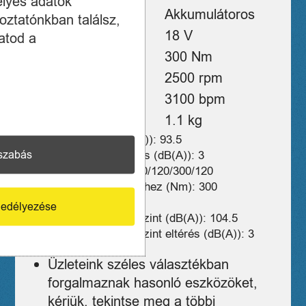
élyes adatok
Típus
Akkumulátoros
oztatónkban találsz,
Akkufeszültség
18 V
atod a
Forgatónyomaték
300 Nm
Fordulatszám
2500 rpm
Ütésszám
3100 bpm
Tömeg
1.1 kg
Hangnyomásszint (dB(A)): 93.5
szabás
Hangnyomásszint eltérés (dB(A)): 3
Max. nyomaték (Nm): 40/120/300/120
Max. nyomaték rögzítéshez (Nm): 300
Cikkszám: 4933451071
edélyezése
Mért hangteljesítmény szint (dB(A)): 104.5
Mért hangteljesítmény szint eltérés (dB(A)): 3
Üzleteink széles választékban
forgalmaznak hasonló eszközöket,
kérjük, tekintse meg a többi