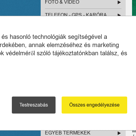
FOTÓ & VIDEÓ
TELEFON - GPS - KARÓRA
SZERSZÁM & GÉP
k és hasonló technológiák segítségével a
SZÉPSÉGÁPOLÁS & EGÉSZSÉG
 érdekében, annak elemzéséhez és marketing
k védelméről szóló tájékoztatónkban találsz, és
GYÓGYÁSZATI
SEGÉDESZKÖZ (0)
SZÉPSÉGÁPOLÁS (8)
ZEPTER BIOPTRON LÁMPA
(0)
Testreszabás
Összes engedélyezése
SZÓRAKOZTATÓ ELEKTRONIKA
E
M
HÁZTARTÁSI NAGYGÉPEK
Ú
M
EGYÉB TERMÉKEK