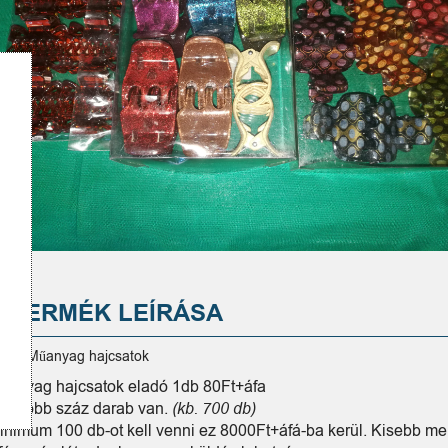
A TERMÉK LEÍRÁSA
ladó,Műanyag hajcsatok
űanyag hajcsatok eladó 1db 80Ft+áfa
J! Több száz darab van.
(kb. 700 db)
inimum 100 db-ot kell venni ez 8000Ft+áfá-ba kerül. Kisebb m