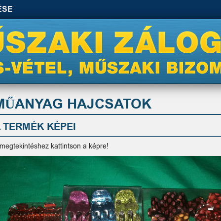
ÉSE
MŰANYAG HAJCSATOK
 TERMÉK KÉPEI
 megtekintéshez kattintson a képre!