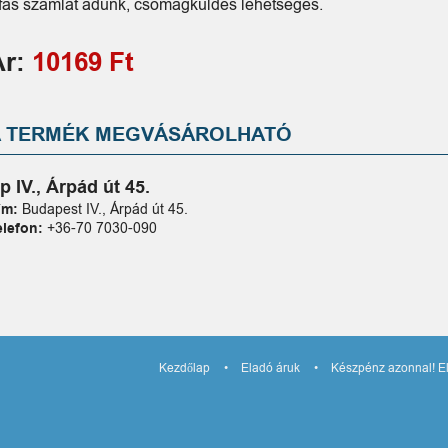
fás számlát adunk, csomagküldés lehetséges.
Ár:
10169 Ft
A TERMÉK MEGVÁSÁROLHATÓ
p IV., Árpád út 45.
ím:
Budapest IV., Árpád út 45.
elefon:
+36-70 7030-090
Kezdőlap
Eladó áruk
Készpénz azonnal! El