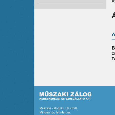
Á
B
C
T
Műszaki Zálog KFT © 2026.
Minden jog fenntartva.