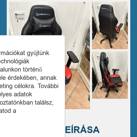
ormációkat gyűjtünk
echnológiák
alunkon történő
ele érdekében, annak
ting célokra. További
élyes adatok
oztatónkban találsz,
atod a
A TERMÉK LEÍRÁSA