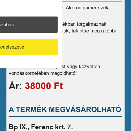
Eladó jó állapotú Newskill Akeron gamer szék,
irodai szék
Üzleteink széles választékban forgalmaznak
szabás
hasonló eszközöket, kérjük, tekintse meg a többi
termékünket is!
edélyezése
1 hónap jótállás
06706181036
Kiszállítás csak Budapest vagy közvetlen
vonzáskörzetében megoldható!
Ár:
38000 Ft
A TERMÉK MEGVÁSÁROLHATÓ
Bp IX., Ferenc krt. 7.