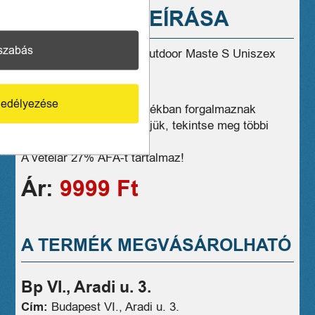
A TERMÉK LEÍRÁSA
szabás
Eladó szép állapotban Outdoor Maste S Uniszex
Snowboard – Sísisak!
1 hónap jótállás
edélyezése
Üzleteink széles választékban forgalmaznak
hasonló eszközöket, kérjük, tekintse meg többi
termékünket is!
A vételár 27% ÁFÁ-t tartalmaz!
Ár:
9999 Ft
A TERMÉK MEGVÁSÁROLHATÓ
Bp VI., Aradi u. 3.
Cím:
Budapest VI., Aradi u. 3.