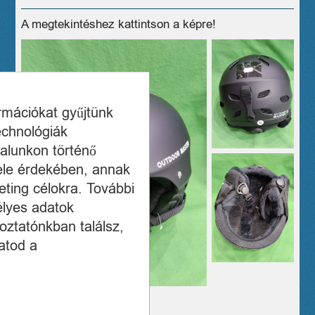
A megtekintéshez kattintson a képre!
ormációkat gyűjtünk
echnológiák
alunkon történő
ele érdekében, annak
ting célokra. További
élyes adatok
oztatónkban találsz,
atod a