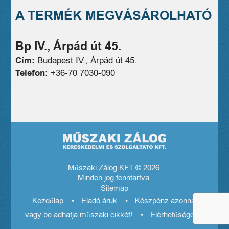
A TERMÉK MEGVÁSÁROLHATÓ
Bp IV., Árpád út 45.
Cím:
Budapest IV., Árpád út 45.
Telefon:
+36-70 7030-090
Műszaki Zálog KFT © 2026.
Minden jog fenntartva.
Sitemap
Kezdőlap
Eladó áruk
Készpénz azonnal! El
vagy be adhatja műszaki cikkét!
Elérhetőségeink