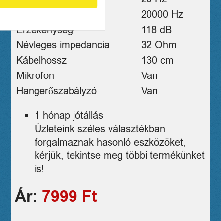
Max. frekvencia
20000 Hz
Érzékenység
118 dB
Névleges impedancia
32 Ohm
Kábelhossz
130 cm
Mikrofon
Van
Hangerőszabályzó
Van
1 hónap jótállás
Üzleteink széles választékban
forgalmaznak hasonló eszközöket,
kérjük, tekintse meg többi termékünket
is!
Ár:
7999 Ft