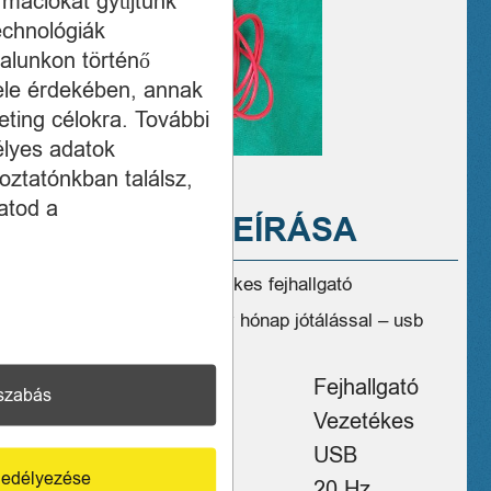
ormációkat gyűjtünk
echnológiák
alunkon történő
ele érdekében, annak
ting célokra. További
élyes adatok
oztatónkban találsz,
atod a
A TERMÉK LEÍRÁSA
Platronics C3200 vezetékes fejhallgató
Szövet táskájában – egy hónap jótálással – usb
csatlakozós
Típus
Fejhallgató
szabás
Adatátvitel
Vezetékes
Csatlakozás
USB
edélyezése
Min. frekvencia
20 Hz