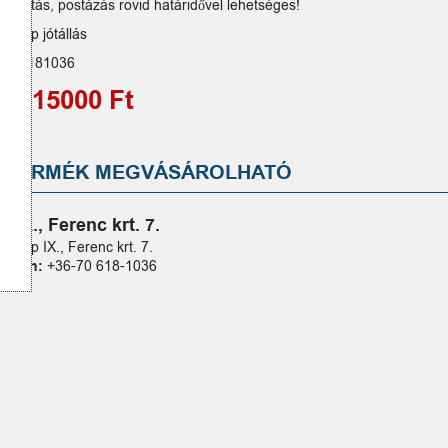
szállítás, postázás rövid határidővel lehetséges!
hónap jótállás
6706181036
Ár:
15000 Ft
A TERMÉK MEGVÁSÁROLHATÓ
p IX., Ferenc krt. 7.
ím:
Bp IX., Ferenc krt. 7.
elefon:
+36-70 618-1036