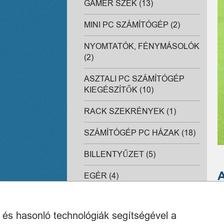
GAMER SZÉK (13)
MINI PC SZÁMÍTÓGÉP (2)
NYOMTATÓK, FÉNYMÁSOLÓK
(2)
ASZTALI PC SZÁMÍTÓGÉP
KIEGÉSZÍTŐK (10)
RACK SZEKRÉNYEK (1)
SZÁMÍTÓGÉP PC HÁZAK (18)
BILLENTYŰZET (5)
EGÉR (4)
TABLET TOKOK,
E
BILLENTYŰZETEK (0)
Ü
k és hasonló technológiák segítségével a