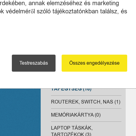
Ki
 érdekében, annak elemzéséhez és marketing
DIGITALIZÁLÓ TÁBLA,
RAJZTÁBLA (0)
k védelméről szóló tájékoztatónkban találsz, és
1 
0
STREAM ESZKÖZÖK (1)
E-BOOK, E-KÖNYV OLVASÓ
(0)
LAPTOP, NOTEBOOK (17)
Testreszabás
Összes engedélyezése
B
EGYÉB (2)
C
T
SZÜNETMENTES
TÁPEGYSÉG (18)
ROUTEREK, SWITCH, NAS (1)
MEMÓRIAKÁRTYA (0)
LAPTOP TÁSKÁK,
TARTOZÉKOK (3)