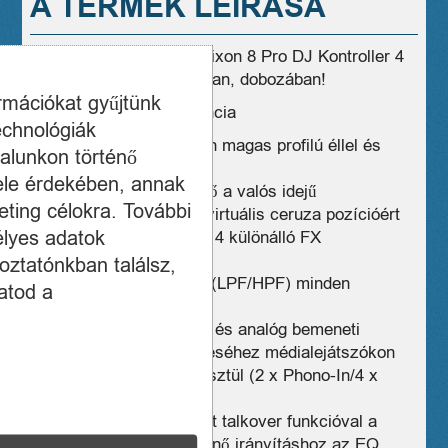
A TERMÉK LEÍRÁSA
Eladó hibátlan Reloop Mixon 8 Pro DJ Kontroller 4
csatornás fóliás állapotban, dobozában!
ormációkat gyűjtünk
2029.02.13ig gyári garancia
echnológiák
Vadonat j jogkerék dizájn magas profilú éllel és
alunkon történő
elegáns fémfelülettel
ele érdekében, annak
2 beépített görgős kijelző a valós idejű
ting célokra. További
sávinformációkért és a virtuális ceruza pozícióért
élyes adatok
Az iparág első vezérlője 4 különálló FX
váltókapcsolóval
oztatónkban találsz,
Dedikált hangszínszűrő (LPF/HPF) minden
atod a
csatornán
Önálló keverő a digitális és analóg bemeneti
források egyidejű keveréséhez médialejátszókon
és lemezjátszókon keresztül (2 x Phono-In/4 x
Line-In)
Kettős mikrofon bemenet talkover funkcióval a
keverőcsatornákba történő irányításhoz az EQ