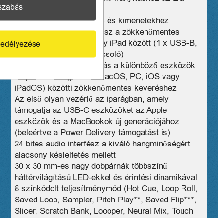
szabás
szabályozáshoz
Független jelmérők a be- és kimenetekhez
Kettős USB audio interfész a zökkenőmentes
váltáshoz két laptop vagy iPad között (1 x USB-B,
edélyezése
1 x USB-C / USB-B kapcsoló)
Többplatformos támogatás a különböző eszközök
és platformok (például MacOS, PC, iOS vagy
iPadOS) közötti zökkenőmentes keveréshez
Az első olyan vezérlő az iparágban, amely
támogatja az USB-C eszközöket az Apple
eszközök és a MacBookok új generációjához
(beleértve a Power Delivery támogatást is)
24 bites audio interfész a kiváló hangminőségért
alacsony késleltetés mellett
30 x 30 mm-es nagy dobpárnák többszínű
háttérvilágítású LED-ekkel és érintési dinamikával
8 színkódolt teljesítménymód (Hot Cue, Loop Roll,
Saved Loop, Sampler, Pitch Play**, Saved Flip***,
Slicer, Scratch Bank, Loooper, Neural Mix, Touch