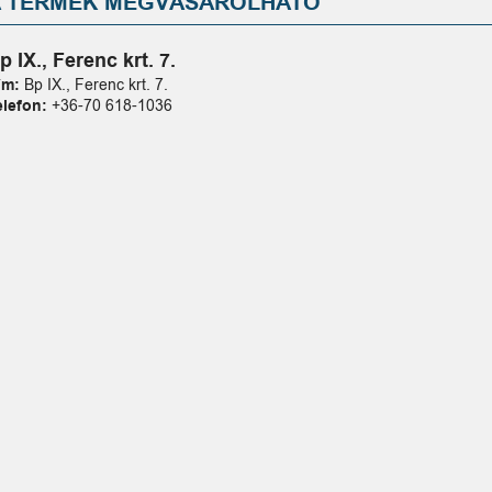
A TERMÉK MEGVÁSÁROLHATÓ
p IX., Ferenc krt. 7.
ím:
Bp IX., Ferenc krt. 7.
elefon:
+36-70 618-1036