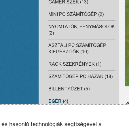
GAMER SZÉK (13)
MINI PC SZÁMÍTÓGÉP (2)
NYOMTATÓK, FÉNYMÁSOLÓK
(2)
ASZTALI PC SZÁMÍTÓGÉP
KIEGÉSZÍTŐK (10)
RACK SZEKRÉNYEK (1)
SZÁMÍTÓGÉP PC HÁZAK (18)
BILLENTYŰZET (5)
EGÉR (4)
TABLET TOKOK,
E
BILLENTYŰZETEK (0)
k és hasonló technológiák segítségével a
J