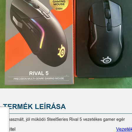
A TERMÉK LEÍRÁSA
ladó használt, jól működő SteelSeries Rival 5 vezetékes gamer egér
elátvitel
Vezeté