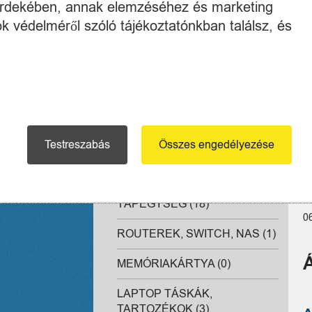
 érdekében, annak elemzéséhez és marketing
DIGITALIZÁLÓ TÁBLA,
E
RAJZTÁBLA (0)
k védelméről szóló tájékoztatónkban találsz, és
E
É
STREAM ESZKÖZÖK (1)
G
E-BOOK, E-KÖNYV OLVASÓ
M
(0)
S
LAPTOP, NOTEBOOK (17)
Testreszabás
Összes engedélyezése
Ü
EGYÉB (2)
Ki
SZÜNETMENTES
1 
TÁPEGYSÉG (18)
0
ROUTEREK, SWITCH, NAS (1)
MEMÓRIAKÁRTYA (0)
LAPTOP TÁSKÁK,
TARTOZÉKOK (3)