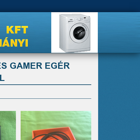
KES GAMER EGÉR
L