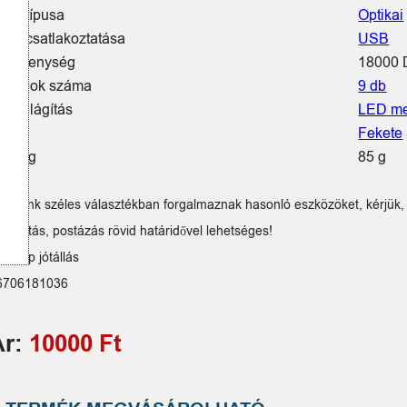
gér típusa
Optikai
gér csatlakoztatása
USB
rzékenység
18000 
ombok száma
9 db
egvilágítás
LED me
zín
Fekete
Tömeg
85 g
zleteink széles választékban forgalmaznak hasonló eszközöket, kérjük, 
szállítás, postázás rövid határidővel lehetséges!
hónap jótállás
6706181036
Ár:
10000 Ft