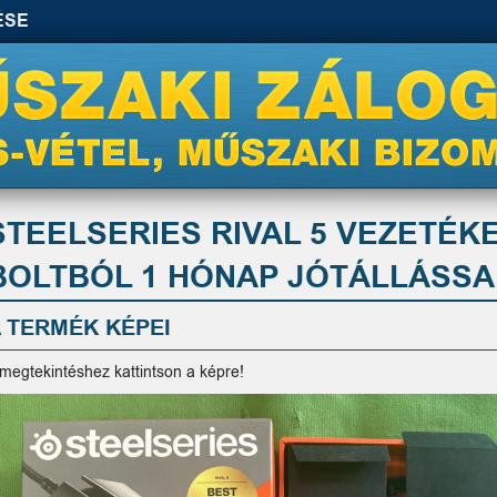
ÉSE
STEELSERIES RIVAL 5 VEZETÉ
BOLTBÓL 1 HÓNAP JÓTÁLLÁSSA
 TERMÉK KÉPEI
 megtekintéshez kattintson a képre!