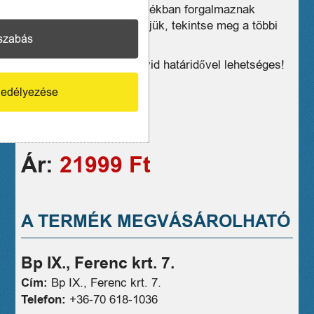
Üzleteink széles választékban forgalmaznak
hasonló eszközöket, kérjük, tekintse meg a többi
szabás
termékünket is!
Kiszállítás, postázás rövid határidővel lehetséges!
1 hónap jótállás
edélyezése
06706181036
Ár:
21999 Ft
A TERMÉK MEGVÁSÁROLHATÓ
Bp IX., Ferenc krt. 7.
Cím:
Bp IX., Ferenc krt. 7.
Telefon:
+36-70 618-1036