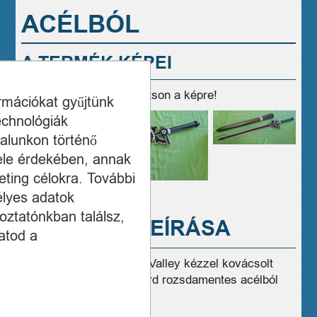
ACÉLBÓL
A TERMÉK KÉPEI
A megtekintéshez kattintson a képre!
ormációkat gyűjtünk
echnológiák
alunkon történő
ele érdekében, annak
ting célokra. További
élyes adatok
oztatónkban találsz,
A TERMÉK LEÍRÁSA
atod a
Eladó új állapotú Sword Valley kézzel kovácsolt
Cosplay japán anime kard rozsdamentes acélból
109 cm