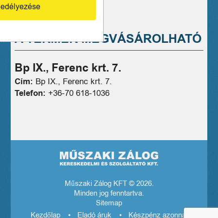
edélyezése
A TERMÉK MEGVÁSÁROLHATÓ
Bp IX., Ferenc krt. 7.
Cím:
Bp IX., Ferenc krt. 7.
Telefon:
+36-70 618-1036
Műszaki Zálog KFT © 2026.
Minden jog fenntartva.
Sitemap
Kezdőlap
Eladó áruk
Készpénz azonnal! El