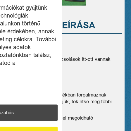
ormációkat gyűjtünk
echnológiák
A TERMÉK LEÍRÁSA
alunkon történő
ele érdekében, annak
ting célokra. További
Evezőlapát
élyes adatok
Hossza:125cm
oztatónkban találsz,
Normál állapotban – horzsolások itt-ott vannak
atod a
rajta.
Nem szétszedhető
anyaga: fém,. műanyag
Üzleteink széles választékban forgalmaznak
hasonló eszközöket, kérjük, tekintse meg többi
termékünket is!
szabás
postázás rövid határidővel megoldható
Ár:
3499 Ft