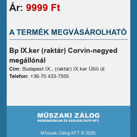
Ár:
9999 Ft
A TERMÉK MEGVÁSÁROLHATÓ
Bp IX.ker (raktár) Corvin-negyed
megállónál
Cím:
Budapest IX., (raktár) IX.ker Üllői út
Telefon:
+36-70 433-7555
Műszaki Zálog KFT © 2026.