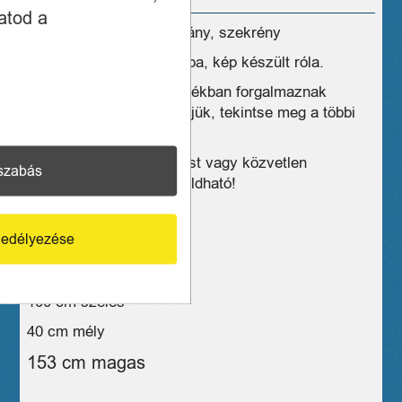
atod a
Eladó jó állapotú Tv állvány, szekrény
Egyik sarkon szépséghiba, kép készült róla.
Üzleteink széles választékban forgalmaznak
hasonló eszközöket, kérjük, tekintse meg a többi
termékünket is!
Kiszállítás csak Budapest vagy közvetlen
szabás
vonzáskörzetében megoldható!
1 hónap jótállás
edélyezése
06706181036
Méretei:
100 cm széles
40 cm mély
153 cm magas