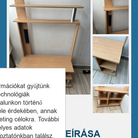
ormációkat gyűjtünk
echnológiák
alunkon történő
ele érdekében, annak
ting célokra. További
élyes adatok
A TERMÉK LEÍRÁSA
oztatónkban találsz,