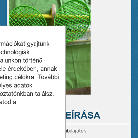
ormációkat gyűjtünk
echnológiák
alunkon történő
ele érdekében, annak
ting célokra. További
élyes adatok
oztatónkban találsz,
atod a
A TERMÉK LEÍRÁSA
Eladó új TwistBall ütős labdajáték