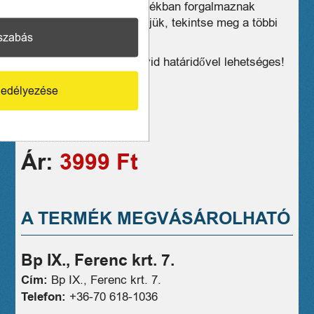
Üzleteink széles választékban forgalmaznak
hasonló eszközöket, kérjük, tekintse meg a többi
szabás
termékünket is!
Kiszállítás, postázás rövid határidővel lehetséges!
1 hónap jótállás
edélyezése
06706181036
Ár:
3999 Ft
A TERMÉK MEGVÁSÁROLHATÓ
Bp IX., Ferenc krt. 7.
Cím:
Bp IX., Ferenc krt. 7.
Telefon:
+36-70 618-1036